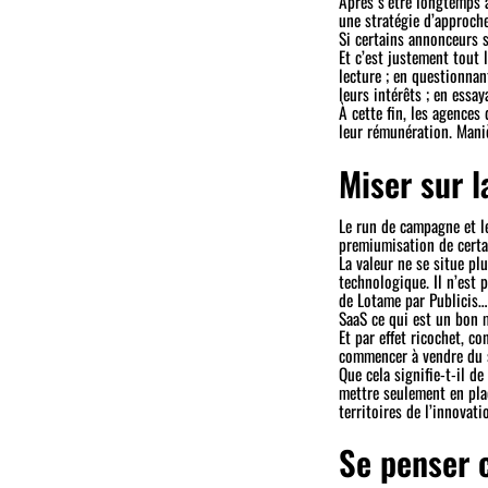
Après s’être longtemps 
une stratégie d’approche
Si certains annonceurs 
Et c’est justement tout 
lecture ; en questionnan
leurs intérêts ; en essa
À cette fin, les agences
leur rémunération. Mani
Miser sur l
Le run de campagne et l
premiumisation de certa
La valeur ne se situe p
technologique. Il n’est 
de Lotame par Publicis… 
SaaS ce qui est un bon 
Et par effet ricochet, c
commencer à vendre du se
Que cela signifie-t-il d
mettre seulement en pla
territoires de l’innovati
Se penser