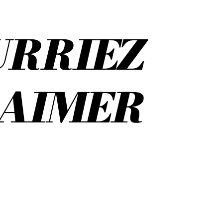
U
R
R
I
E
Z
A
I
M
E
R