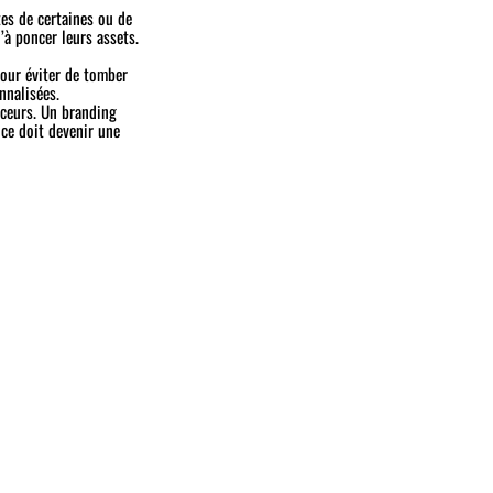
tes de certaines ou de
à poncer leurs assets.
pour éviter de tomber
nnalisées.
nceurs. Un branding
ice doit devenir une