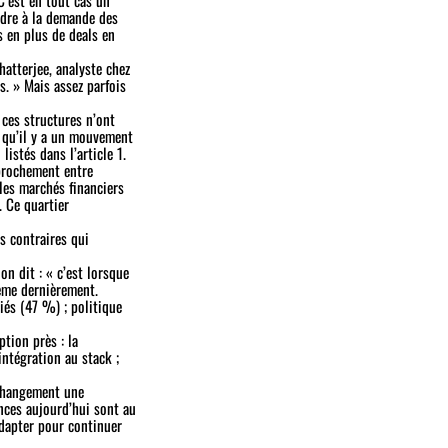
ndre à la demande des
s en plus de deals en
atterjee, analyste chez
s.
» Mais assez parfois
, ces structures n’ont
r qu’il y a un mouvement
listés dans l’article 1.
pprochement entre
 les marchés financiers
 Ce quartier
s contraires qui
 on dit : «
c’est lorsque
tème dernièrement.
iés (47 %) ; politique
tion près : la
intégration au stack ;
 changement une
nces aujourd’hui sont au
adapter pour continuer