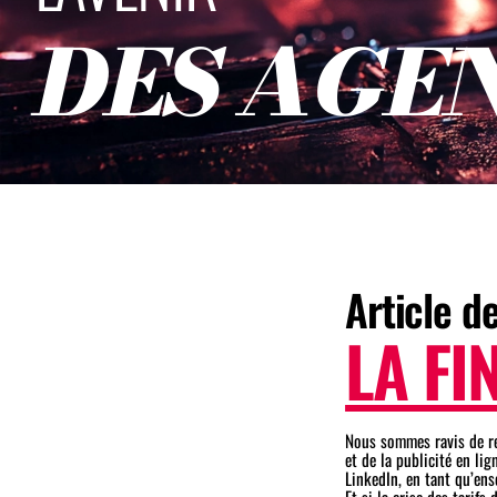
D
E
S
A
G
E
Article d
LA FI
Nous sommes ravis de re
et de la publicité en li
LinkedIn, en tant qu’ens
Et si la crise des tarifs