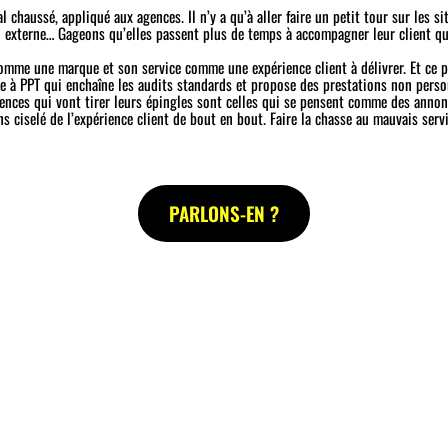
 chaussé, appliqué aux agences. Il n’y a qu’à aller faire un petit tour sur les si
 externe… Gageons qu’elles passent plus de temps à accompagner leur client qu’
comme une marque et son service comme une expérience client à délivrer. Et ce 
ne à PPT qui enchaîne les audits standards et propose des prestations non perso
agences qui vont tirer leurs épingles sont celles qui se pensent comme des anno
s ciselé de l’expérience client de bout en bout. Faire la chasse au mauvais serv
PARLONS-EN ?