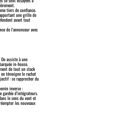
es se sont essayées à
ièrement.
me tiers de confiance.
apportant une grille de
éfendent avant tout
ance de l’annonceur avec
 On assiste à une
barquée in-house.
ement de tout un stack
, en témoigne le rachat
jectif : se rapprocher du
hemin inverse :
e gardée d’intégrateurs.
dans le sens du vent et
préempter les nouveaux