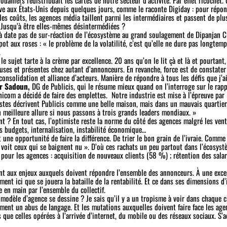
erve aux États-Unis depuis quelques jours, comme le raconte Digiday : pour répo
es coûts, les agences média taillent parmi les intermédiaires et passent de plu
. Jusqu’à être elles-mêmes désintermédiées ?
 date pas de sur-réaction de l’écosystème au grand soulagement de Dipanjan Ch
 pot aux roses : «
le problème de la volatilité, c’est qu’elle ne dure pas longtemp
.
 le sujet tarte à la crème par excellence. 20 ans qu’on le lit çà et là et pourtant
uses et présentes chez autant d’annonceurs. En revanche, force est de constate
consolidation et alliance d’acteurs. Manière de répondre à tous les défis que j’ai 
r Sadoun,
DG de Publicis, qui le résume mieux quand on l’interroge sur le ra
icom a décidé de faire des emplettes.
Notre industrie est mise à l’épreuve par
stes décrivent Publicis comme une belle maison, mais dans un mauvais quartier.
 meilleure allure si nous passons à trois grands leaders mondiaux.
»
t ? En tout cas, l’optimiste reste la norme du côté des agences malgré les vent
s budgets, internalisation, instabilité économique…
 une opportunité de faire la différence. De trier le bon grain de l’ivraie. Comme
n voit ceux qui se baignent nu
». D’où ces rachats un peu partout dans l’écosys
s pour les agences : acquisition de nouveaux clients (58 %) ; rétention des salar
ent aux enjeux auxquels doivent répondre l’ensemble des annonceurs. À une excep
ment ici que se jouera la bataille de la rentabilité. Et ce dans ses dimensions d’
e en main par l’ensemble du collectif.
modèle d’agence se dessine ? Je sais qu’il y a un tropisme à voir dans chaque
ment un abus de langage. Et les mutations auxquelles doivent faire face les age
que celles opérées à l’arrivée d’internet, du mobile ou des réseaux sociaux. S’