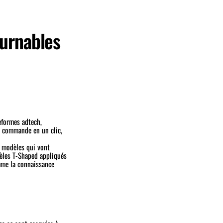
urnables
eformes adtech,
la commande en un clic,
x modèles qui vont
dèles T-Shaped appliqués
omme la connaissance