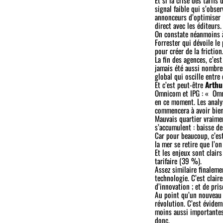
signal faible qui s’obs
annonceurs d’optimiser l
direct avec les éditeurs
On constate néanmoins à
Forrester qui dévoile le
pour créer de la friction
La fin des agences, c’est
jamais été aussi nombre
global qui oscille entre 
Et c’est peut-être
Arthu
Omnicom et IPG : «
Omn
en ce moment. Les analy
commencera à avoir bien
Mauvais quartier vraimen
s’accumulent : baisse de
Car pour beaucoup, c’est
la mer se retire que l’o
Et les enjeux sont clair
tarifaire (39 %).
Assez similaire finalem
technologie. C’est claire
d’innovation ; et de pris
Au point qu’un nouveau 
révolution. C’est évidem
moins aussi importantes 
donc.