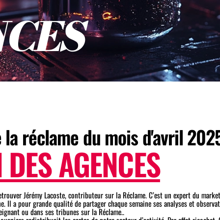
N
C
E
S
e la réclame du mois d'avril 2025
N DES AGENCES
trouver Jérémy Lacoste, contributeur sur la Réclame. C’est un expert du market
gne. Il a pour grande qualité de partager chaque semaine ses analyses et observat
eignant ou dans ses tribunes sur la Réclame.
.
 douaniers redistribuait les cartes de notre secteur d’activité. Par effet ricochet.