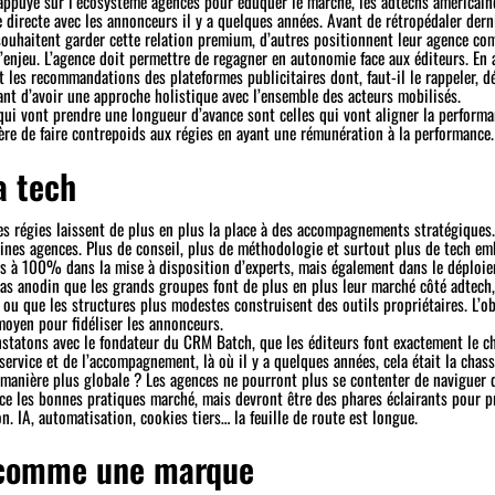
appuyé sur l’écosystème agences pour éduquer le marché, les adtechs américain
 directe avec les annonceurs il y a quelques années. Avant de rétropédaler dern
souhaitent garder cette relation premium, d’autres positionnent leur agence com
l’enjeu. L’agence doit permettre de regagner en autonomie face aux éditeurs. En 
t les recommandations des plateformes publicitaires dont, faut-il le rappeler, d
yant d’avoir une approche holistique avec l’ensemble des acteurs mobilisés.
 qui vont prendre une longueur d’avance sont celles qui vont aligner la perform
ère de faire contrepoids aux régies en ayant une rémunération à la performance.
a tech
es régies laissent de plus en plus la place à des accompagnements stratégiques.
ines agences. Plus de conseil, plus de méthodologie et surtout plus de tech em
lus à 100% dans la mise à disposition d’experts, mais également dans le déploi
pas anodin que les grands groupes font de plus en plus leur marché côté adtech
ou que les structures plus modestes construisent des outils propriétaires. L’ob
moyen pour fidéliser les annonceurs.
onstatons avec le fondateur du CRM Batch, que les éditeurs font exactement le c
rvice et de l’accompagnement, là où il y a quelques années, cela était la chass
e manière plus globale ? Les agences ne pourront plus se contenter de naviguer 
ce les bonnes pratiques marché, mais devront être des phares éclairants pour 
on. IA, automatisation, cookies tiers… la feuille de route est longue.
 comme une marque