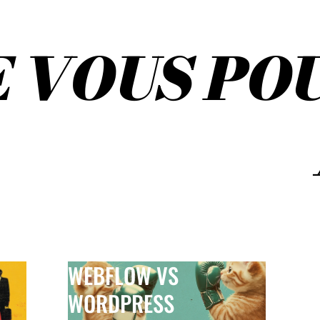
E
V
O
U
S
P
O
WEBFLOW VS
WORDPRESS