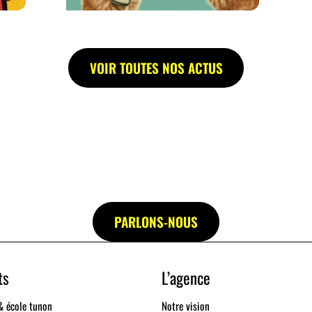
VOIR TOUTES NOS ACTUS
PARLONS-NOUS
ts
L’agence
& école tunon
Notre vision