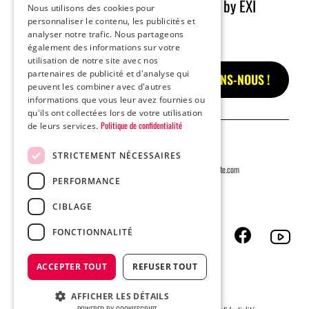
L’agence
LABO LÉON by EXI
Nous utilisons des cookies pour
personnaliser le contenu, les publicités et
analyser notre trafic. Nous partageons
Notre vision
également des informations sur votre
Chiffres clés
utilisation de notre site avec nos
Notre équipe
partenaires de publicité et d'analyse qui
PARLONS-NOUS !
Nous contacter
peuvent les combiner avec d'autres
informations que vous leur avez fournies ou
qu'ils ont collectées lors de votre utilisation
Politique de confidentialité
de leurs services.
Mail
STRICTEMENT NÉCESSAIRES
contact@exipublicite.com
PERFORMANCE
Tel.
05 56 23 89 90
CIBLAGE
FONCTIONNALITÉ
Adresse
474 avenue du Maréchal de Lattre de
Tassigny
ACCEPTER TOUT
REFUSER TOUT
33200 Bordeaux
AFFICHER LES DÉTAILS