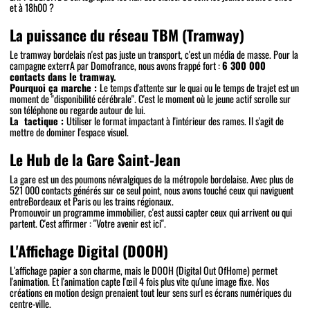
et à 18h00 ?
La puissance du réseau TBM (Tramway)
Le tramway bordelais n'est pas juste un transport, c'est un média de masse. Pour la
campagne exterrA par Domofrance, nous avons frappé fort :
6 300 000
contacts dans le tramway.
Pourquoi ça marche :
Le temps d'attente sur le quai ou le temps de trajet est un
moment de "disponibilité cérébrale". C'est le moment où le jeune actif scrolle sur
son téléphone ou regarde autour de lui.
La tactique :
Utiliser le format impactant à l'intérieur des rames. Il s'agit de
mettre de dominer l'espace visuel.
Le Hub de la Gare Saint-Jean
La gare est un des poumons névralgiques de la métropole bordelaise. Avec plus de
521 000 contacts générés sur ce seul point, nous avons touché ceux qui naviguent
entreBordeaux et Paris ou les trains régionaux.
Promouvoir un programme immobilier, c'est aussi capter ceux qui arrivent ou qui
partent. C'est affirmer : "Votre avenir est ici".
L'Affichage Digital (DOOH)
L'affichage papier a son charme, mais le DOOH (Digital Out OfHome) permet
l'animation. Et l'animation capte l'œil 4 fois plus vite qu'une image fixe. Nos
créations en motion design prenaient tout leur sens surl es écrans numériques du
centre-ville.