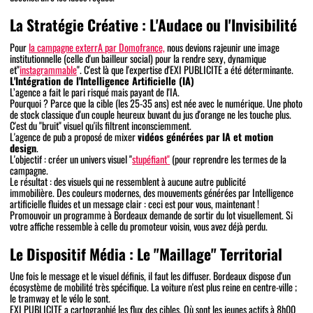
La Stratégie Créative : L'Audace ou l'Invisibilité
Pour
la campagne exterrA par Domofrance,
nous devions rajeunir une image
institutionnelle (celle d'un bailleur social) pour la rendre sexy, dynamique
et"
instagrammable
". C'est là que l'expertise d'EXI PUBLICITE a été déterminante.
L'Intégration de l'Intelligence Artificielle (IA)
L’agence a fait le pari risqué mais payant de l'IA.
Pourquoi ? Parce que la cible (les 25-35 ans) est née avec le numérique. Une photo
de stock classique d'un couple heureux buvant du jus d'orange ne les touche plus.
C'est du "bruit" visuel qu'ils filtrent inconsciemment.
L'agence de pub a proposé de mixer
vidéos générées par IA et motion
design
.
L'objectif : créer un univers visuel "
stupéfiant"
(pour reprendre les termes de la
campagne.
Le résultat : des visuels qui ne ressemblent à aucune autre publicité
immobilière. Des couleurs modernes, des mouvements générées par Intelligence
artificielle fluides et un message clair : ceci est pour vous, maintenant !
Promouvoir un programme à Bordeaux demande de sortir du lot visuellement. Si
votre affiche ressemble à celle du promoteur voisin, vous avez déjà perdu.
Le Dispositif Média : Le "Maillage" Territorial
Une fois le message et le visuel définis, il faut les diffuser. Bordeaux dispose d'un
écosystème de mobilité très spécifique. La voiture n'est plus reine en centre-ville ;
le tramway et le vélo le sont.
EXI PUBLICITE a cartographié les flux des cibles. Où sont les jeunes actifs à 8h00