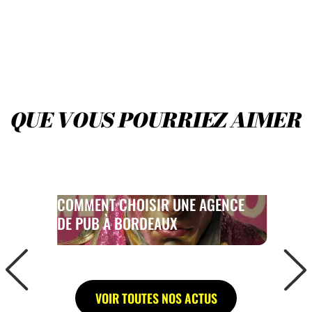
LES
ACTUS
Q
U
E
V
O
U
S
P
O
U
R
R
I
E
Z
A
I
M
E
R
COMMENT CHOISIR UNE AGENCE
DE PUB À BORDEAUX
VOIR TOUTES NOS ACTUS