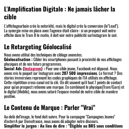
L'Amplification Digitale : Ne jamais lâcher la
cible
L'affichageurbain crée la notoriété, mais le digital crée la conversion (le"Lead").
La synergie mise en place avec l'agence était claire : si un prospect voit notre
affiche dans le Tram B le matin, il doit voir notre publicité surInstagram le soir.
Le Retargeting Géolocalisé
Nous avons utilisé des techniques de ciblage avancées.
Géolocalisation :
Cibler les smartphones passant à proximité de nos affichages
physiques et de nos futurs programmes.
Social Ads (
Instagram
) :
Pour une cible jeune, Facebook est dépassé. Nous
avons mis le paquet sur Instagram avec
207 500 impressions
. Le format ? Des
stories immersives reprenant les codes graphiques de l'IA utilisés en affichage.
Cette répétition cross-canal est la clé. On dit souvent qu'il faut 7 points de contact
pour qu'un prospect retienne une marque. En combinant le physique(Tram/Gare) et
le digital (Mobile), nous avons saturé l'espace mental de notre cible de manière
positive.
Le Contenu de Marque : Parler "Vrai"
Au-delà del'image, le fond doit suivre. Pour la campagne "Campagnes Jeunes"
d'exterrA par Domofrance, nous avons dû adapter notre discours.
Simplifier le jargon : Au lieu de dire :
"Éligible au BRS sous conditions