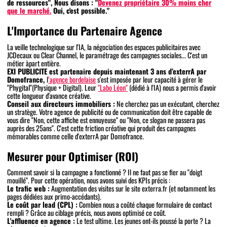
de ressources", Nous disons : "
Devenez propriétaire 30% moins cher
que le marché.
Oui, c'est possible."
L'Importance du Partenaire Agence
La veille technologique sur l'IA, la négociation des espaces publicitaires avec
JCDecaux ou Clear Channel, le paramétrage des campagnes sociales... C'est un
métier àpart entière.
EXI PUBLICITE est partenaire depuis maintenant 3 ans d’exterrA par
Domofrance,
l
’agence bordelaise
s'est imposée par leur capacité à gérer le
"Phygital"(Physique + Digital). Leur
"Labo Léon"
(dédié à l'IA) nous a permis d'avoir
cette longueur d'avance créative.
Conseil aux directeurs immobiliers :
Ne cherchez pas un exécutant, cherchez
un stratège. Votre agence de publicité ou de communication doit être capable de
vous dire "Non, cette affiche est ennuyeuse" ou "Non, ce slogan ne passera pas
auprès des 25ans". C'est cette friction créative qui produit des campagnes
mémorables comme celle d'exterrA par Domofrance.
Mesurer pour Optimiser (ROI)
Comment savoir si la campagne a fonctionné ? Il ne faut pas se fier au "doigt
mouillé". Pour cette opération, nous avons suivi des KPIs précis :
Le trafic web :
Augmentation des visites sur le site exterra.fr (et notamment les
pages dédiées aux primo-accédants).
Le coût par lead (CPL) :
Combien nous a coûté chaque formulaire de contact
rempli ? Grâce au ciblage précis, nous avons optimisé ce coût.
L'affluence en agence :
Le test ultime. Les jeunes ont-ils poussé la porte ? La