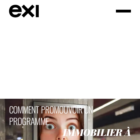
COMMENT
PROMOUVOIR
UN
PROGRAMME
I
M
M
O
B
I
L
I
E
R
À