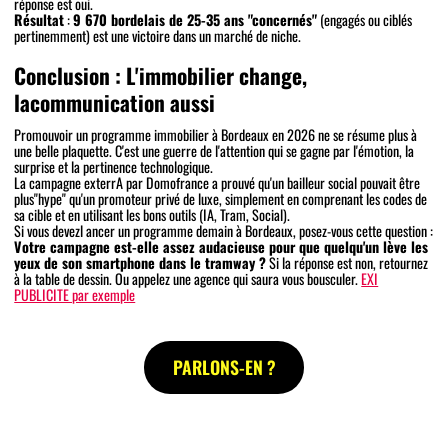
réponse est oui.
Résultat
:
9 670 bordelais de 25-35 ans "concernés"
(engagés ou ciblés
pertinemment) est une victoire dans un marché de niche.
Conclusion : L'immobilier change,
lacommunication aussi
Promouvoir un programme immobilier à Bordeaux en 2026 ne se résume plus à
une belle plaquette. C'est une guerre de l'attention qui se gagne par l'émotion, la
surprise et la pertinence technologique.
La campagne exterrA par Domofrance a prouvé qu'un bailleur social pouvait être
plus"hype" qu'un promoteur privé de luxe, simplement en comprenant les codes de
sa cible et en utilisant les bons outils (IA, Tram, Social).
Si vous devezl ancer un programme demain à Bordeaux, posez-vous cette question :
Votre campagne est-elle assez audacieuse pour que quelqu'un lève les
yeux de son smartphone dans le tramway ?
Si la réponse est non, retournez
à la table de dessin. Ou appelez une agence qui saura vous bousculer.
EXI
PUBLICITE par exemple
PARLONS-EN ?