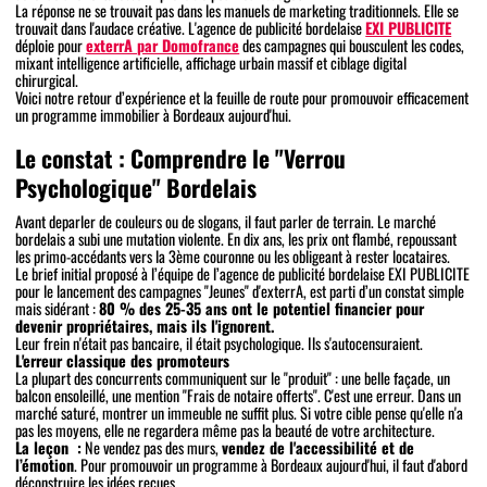
La réponse ne se trouvait pas dans les manuels de marketing traditionnels. Elle se
trouvait dans l'audace créative. L'agence de publicité bordelaise
EXI PUBLICITE
déploie pour
exterrA par Domofrance
des campagnes qui bousculent les codes,
mixant intelligence artificielle, affichage urbain massif et ciblage digital
chirurgical.
Voici notre retour d’expérience et la feuille de route pour promouvoir efficacement
un programme immobilier à Bordeaux aujourd'hui.
Le constat : Comprendre le "Verrou
Psychologique" Bordelais
Avant deparler de couleurs ou de slogans, il faut parler de terrain. Le marché
bordelais a subi une mutation violente. En dix ans, les prix ont flambé, repoussant
les primo-accédants vers la 3ème couronne ou les obligeant à rester locataires.
Le brief initial proposé à l’équipe de l’agence de publicité bordelaise EXI PUBLICITE
pour le lancement des campagnes "Jeunes" d'exterrA, est parti d’un constat simple
mais sidérant :
80 % des 25-35 ans ont le potentiel financier pour
devenir propriétaires, mais ils l'ignorent.
Leur frein n'était pas bancaire, il était psychologique. Ils s'autocensuraient.
L'erreur classique des promoteurs
La plupart des concurrents communiquent sur le "produit" : une belle façade, un
balcon ensoleillé, une mention "Frais de notaire offerts". C'est une erreur. Dans un
marché saturé, montrer un immeuble ne suffit plus. Si votre cible pense qu'elle n'a
pas les moyens, elle ne regardera même pas la beauté de votre architecture.
La leçon :
Ne vendez pas des murs,
vendez de l'accessibilité et de
l’émotion
. Pour promouvoir un programme à Bordeaux aujourd'hui, il faut d'abord
déconstruire les idées reçues.