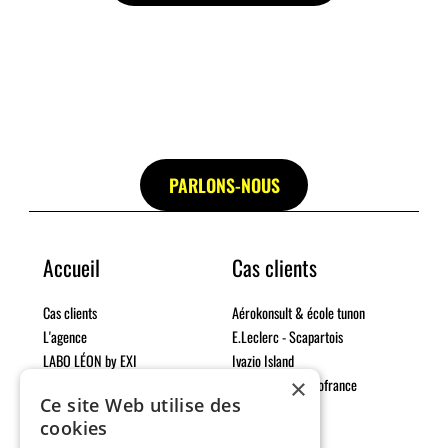
PARLONS-NOUS
Accueil
Cas clients
Cas clients
Aérokonsult & école tunon
L'agence
E.Leclerc - Scapartois
LABO LÉON by EXI
Ivazio Island
×
Expertises
exterrA par Domofrance
Ce site Web utilise des
Actus du moment
cookies