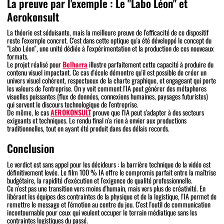
La preuve par l'exemple : Le "Labo Léon" et
Aerokonsult
La théorie est séduisante, mais la meilleure preuve de l'efficacité de ce dispositif
reste l'exemple concret. C'est dans cette optique qu'a été développé le concept du
"Labo Léon", une unité dédiée à l'expérimentation et la production de ces nouveaux
formats.
Le projet réalisé pour
Belharra
illustre parfaitement cette capacité à produire du
contenu visuel impactant. Ce cas d'école démontre qu'il est possible de créer un
univers visuel cohérent, respectueux de la charte graphique, et engageant qui porte
les valeurs de l'entreprise. On y voit comment l'IA peut générer des métaphores
visuelles puissantes (flux de données, connexions humaines, paysages futuristes)
qui servent le discours technologique de l'entreprise.
De même, le cas
AEROKONSULT
prouve que l'IA peut s'adapter à des secteurs
exigeants et techniques. Le rendu final n'a rien à envier aux productions
traditionnelles, tout en ayant été produit dans des délais records.
Conclusion
Le verdict est sans appel pour les décideurs : la barrière technique de la vidéo est
définitivement levée. Le film 100 % IA offre le compromis parfait entre la maîtrise
budgétaire, la rapidité d'exécution et l'exigence de qualité professionnelle.
Ce n'est pas une transition vers moins d'humain, mais vers plus de créativité. En
libérant les équipes des contraintes de la physique et de la logistique, l'IA permet de
remettre le message et l'émotion au centre du jeu. C'est l'outil de communication
incontournable pour ceux qui veulent occuper le terrain médiatique sans les
contraintes logistiques du passé.