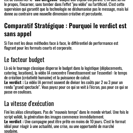
le propos, l'incarner, sans tomber dans l'effet "jeu vidéo" ou l'artificiel. C'est cette
supervision qui garantit que la technologie ne déshumanise pas le message, mais lui
donne au contraire une nouvelle dimension créative et percutante.
Comparatif Stratégique : Pourquoi le verdict est
sans appel
Si l'on met les deux méthodes face à face, le différentiel de performance est
flagrant pour les formats courts et corporate.
Le facteur budget
Là où le tournage classique disperse le budget dans la logistique (déplacements,
catering, locations), la vidéo IA concentre l'investissement sur l'essentiel : le temps
de création (créativité humaine) et la puissance de calcul.
Le verdict :
La vidéo IA permet souvent de diviser les coûts par 2 ou 3 pour un
rendu "grand spectacle". Vous payez pour ce qui se voit à l'écran, pas pour ce qui se
passe en coulisses.
La vitesse d'exécution
Fini les aléas climatiques. Pas de "mauvais temps" dans le monde virtuel. Une fois le
script validé, la génération des images commence immédiatement.
Le verdict :
Une campagne peut être prête en moins de 10 jours. C'est le format
idéal pour réagir à une actualité, une crise, ou une opportunité de marché
soudaine.