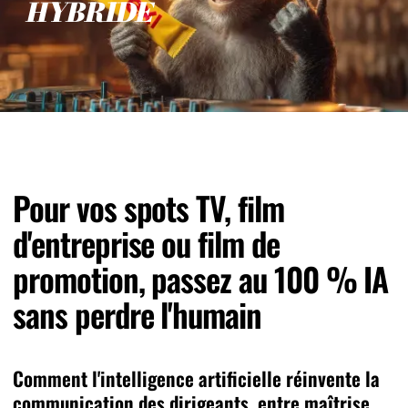
H
Y
B
R
I
D
E
Pour vos spots TV, film
d'entreprise ou film de
promotion, passez au 100 % IA
sans perdre l'humain
Comment l'intelligence artificielle réinvente la
communication des dirigeants, entre maîtrise