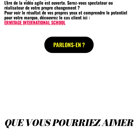
L'ère de la vidéo agile est ouverte. Serez-vous spectateur ou
réalisateur de votre propre changement ?
Pour voir le résultat de vos propres yeux et comprendre le potentiel
pour votre marque, découvrez le cas client ici :
ERMITAGE INTERNATIONAL SCHOOL
PARLONS-EN ?
LES
ACTUS
Q
U
E
V
O
U
S
P
O
U
R
R
I
E
Z
A
I
M
E
R