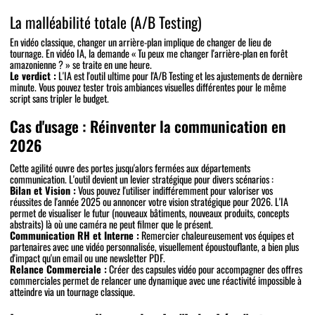
La malléabilité totale (A/B Testing)
En vidéo classique, changer un arrière-plan implique de changer de lieu de
tournage. En vidéo IA, la demande « Tu peux me changer l'arrière-plan en forêt
amazonienne ? » se traite en une heure.
Le verdict :
L'IA est l'outil ultime pour l'A/B Testing et les ajustements de dernière
minute. Vous pouvez tester trois ambiances visuelles différentes pour le même
script sans tripler le budget.
Cas d'usage : Réinventer la communication en
2026
Cette agilité ouvre des portes jusqu'alors fermées aux départements
communication. L'outil devient un levier stratégique pour divers scénarios :
Bilan et Vision :
Vous pouvez l'utiliser indifféremment pour valoriser vos
réussites de l'année 2025 ou annoncer votre vision stratégique pour 2026. L'IA
permet de visualiser le futur (nouveaux bâtiments, nouveaux produits, concepts
abstraits) là où une caméra ne peut filmer que le présent.
Communication RH et Interne :
Remercier chaleureusement vos équipes et
partenaires avec une vidéo personnalisée, visuellement époustouflante, a bien plus
d'impact qu'un email ou une newsletter PDF.
Relance Commerciale :
Créer des capsules vidéo pour accompagner des offres
commerciales permet de relancer une dynamique avec une réactivité impossible à
atteindre via un tournage classique.