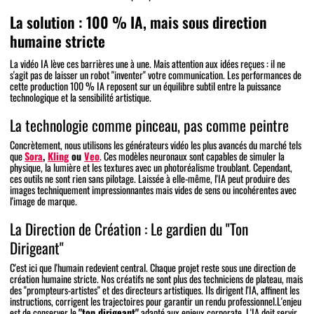
La solution : 100 % IA, mais sous direction
humaine stricte
La vidéo IA lève ces barrières une à une. Mais attention aux idées reçues : il ne
s'agit pas de laisser un robot "inventer" votre communication. Les performances de
cette production 100 % IA reposent sur un équilibre subtil entre la puissance
technologique et la sensibilité artistique.
La technologie comme pinceau, pas comme peintre
Concrètement, nous utilisons les générateurs vidéo les plus avancés du marché tels
que
Sora
,
Kling
ou
Veo
. Ces modèles neuronaux sont capables de simuler la
physique, la lumière et les textures avec un photoréalisme troublant. Cependant,
ces outils ne sont rien sans pilotage. Laissée à elle-même, l'IA peut produire des
images techniquement impressionnantes mais vides de sens ou incohérentes avec
l'image de marque.
La Direction de Création : Le gardien du "Ton
Dirigeant"
C'est ici que l'humain redevient central. Chaque projet reste sous une direction de
création humaine stricte. Nos créatifs ne sont plus des techniciens de plateau, mais
des "prompteurs-artistes" et des directeurs artistiques. Ils dirigent l'IA, affinent les
instructions, corrigent les trajectoires pour garantir un rendu professionnel.L'enjeu
est de conserver le
"ton dirigeant"
adapté aux enjeux corporate. L'IA doit servir