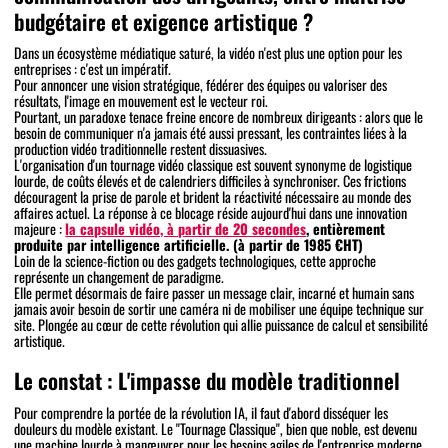
budgétaire et exigence artistique ?
Dans un écosystème médiatique saturé, la vidéo n'est plus une option pour les
entreprises : c'est un impératif.
Pour annoncer une vision stratégique, fédérer des équipes ou valoriser des
résultats, l'image en mouvement est le vecteur roi.
Pourtant, un paradoxe tenace freine encore de nombreux dirigeants : alors que le
besoin de communiquer n'a jamais été aussi pressant, les contraintes liées à la
production vidéo traditionnelle restent dissuasives.
L'organisation d'un tournage vidéo classique est souvent synonyme de logistique
lourde, de coûts élevés et de calendriers difficiles à synchroniser. Ces frictions
découragent la prise de parole et brident la réactivité nécessaire au monde des
affaires actuel. La réponse à ce blocage réside aujourd'hui dans une innovation
majeure :
la capsule vidéo, à partir de 20 secondes
, entièrement
produite par intelligence artificielle. (à partir de 1985 €HT)
Loin de la science-fiction ou des gadgets technologiques, cette approche
représente un changement de paradigme.
Elle permet désormais de faire passer un message clair, incarné et humain sans
jamais avoir besoin de sortir une caméra ni de mobiliser une équipe technique sur
site. Plongée au cœur de cette révolution qui allie puissance de calcul et sensibilité
artistique.
Le constat : L'impasse du modèle traditionnel
Pour comprendre la portée de la révolution IA, il faut d'abord disséquer les
douleurs du modèle existant. Le "Tournage Classique", bien que noble, est devenu
une machine lourde à manœuvrer pour les besoins agiles de l'entreprise moderne.