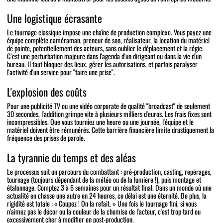
Une logistique écrasante
Le tournage classique impose une chaîne de production complexe. Vous payez une
équipe complète caméraman, preneur de son, réalisateur, la location du matériel
de pointe, potentiellement des acteurs, sans oublier le déplacement et la régie.
C’est une perturbation majeure dans l'agenda d'un dirigeant ou dans la vie d'un
bureau. Il faut bloquer des lieux, gérer les autorisations, et parfois paralyser
l'activité d'un service pour "faire une prise".
L'explosion des coûts
Pour une publicité TV ou une vidéo corporate de qualité "broadcast" de seulement
30 secondes, l'addition grimpe vite à plusieurs milliers d'euros. Les frais fixes sont
incompressibles. Que vous tourniez une heure ou une journée, l'équipe et le
matériel doivent être rémunérés. Cette barrière financière limite drastiquement la
fréquence des prises de parole.
La tyrannie du temps et des aléas
Le processus suit un parcours du combattant : pré-production, casting, repérages,
tournage (toujours dépendant de la météo ou de la lumière !), puis montage et
étalonnage. Comptez 3 à 6 semaines pour un résultat final. Dans un monde où une
actualité en chasse une autre en 24 heures, ce délai est une éternité. De plus, la
rigidité est totale : « Coupez ! On la refait. » Une fois le tournage fini, si vous
n'aimez pas le décor ou la couleur de la chemise de l'acteur, c'est trop tard ou
excessivement cher à modifier en post-production.