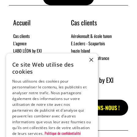
Accueil
Cas clients
Cas clients
Aérokonsult & école tunon
L'agence
E.Leclerc - Scapartois
LABO LÉON by EXI
Ivazio Island
Expertises
exterrA par Domofrance
×
Ce site Web utilise des
Actus du moment
cookies
L’agence
LABO LÉON by EXI
Nous utilisons des cookies pour
personnaliser le contenu, les publicités et
analyser notre trafic. Nous partageons
Notre vision
également des informations sur votre
Chiffres clés
utilisation de notre site avec nos
PARLONS-NOUS !
Notre équipe
partenaires de publicité et d'analyse qui
Nous contacter
peuvent les combiner avec d'autres
informations que vous leur avez fournies ou
qu'ils ont collectées lors de votre utilisation
Politique de confidentialité
de leurs services.