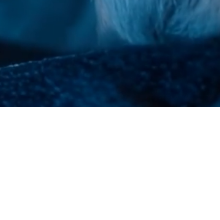
ts
L’agence
& école tunon
Notre vision
apartois
Chiffres clés
Notre équipe
Domofrance
Nous contacter