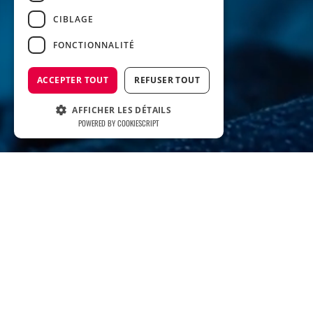
CIBLAGE
FONCTIONNALITÉ
ACCEPTER TOUT
REFUSER TOUT
AFFICHER LES DÉTAILS
POWERED BY COOKIESCRIPT
Accueil
Cas clien
Cas clients
Aérokonsult 
L'agence
E.Leclerc - Sc
LABO LÉON by EXI
Ivazio Island
Expertises
exterrA par 
Actus du moment