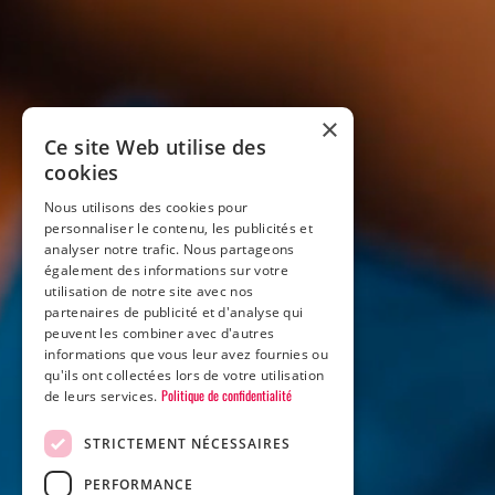
×
Ce site Web utilise des
cookies
Nous utilisons des cookies pour
personnaliser le contenu, les publicités et
analyser notre trafic. Nous partageons
également des informations sur votre
utilisation de notre site avec nos
partenaires de publicité et d'analyse qui
peuvent les combiner avec d'autres
informations que vous leur avez fournies ou
qu'ils ont collectées lors de votre utilisation
Politique de confidentialité
de leurs services.
STRICTEMENT NÉCESSAIRES
PERFORMANCE