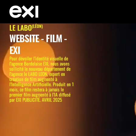
LE LABO
(LÉON)
WEBSITE - FILM -
EXI
Pour dévoiler l'identité visuelle de
l'agence Bordelaise EXI, nous avons
sollicité le nouveau département de
l'agence le LABO LEON, expert en
création de film augmenté à
l'Intelligence Artificielle. Produit en 1
mois, ce film restera à jamais le
premier film augmenté à l'IA diffusé
par EXI PUBLICITÉ. AVRIL 2025