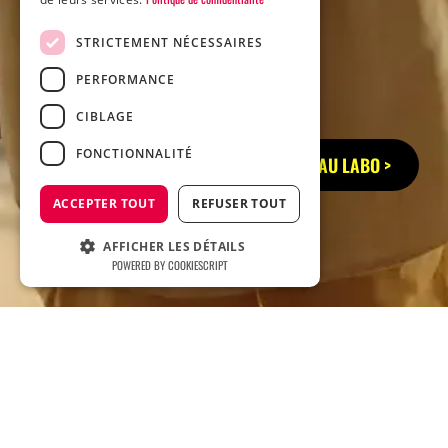
STRICTEMENT NÉCESSAIRES
PERFORMANCE
CIBLAGE
FONCTIONNALITÉ
RETOUR AU LABO >
ACCEPTER TOUT
REFUSER TOUT
AFFICHER LES DÉTAILS
POWERED BY COOKIESCRIPT
Accueil
Cas clients
Cas clients
Aérokonsult & école tunon