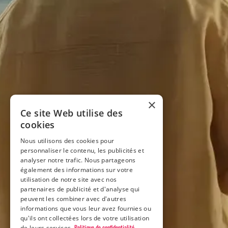
×
Ce site Web utilise des
cookies
Nous utilisons des cookies pour
personnaliser le contenu, les publicités et
analyser notre trafic. Nous partageons
également des informations sur votre
utilisation de notre site avec nos
partenaires de publicité et d'analyse qui
peuvent les combiner avec d'autres
informations que vous leur avez fournies ou
qu'ils ont collectées lors de votre utilisation
Politique de confidentialité
de leurs services.