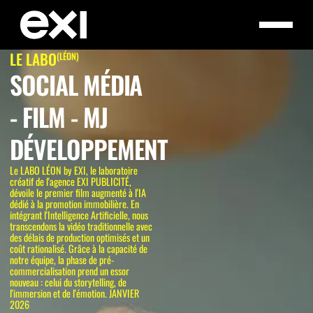
LE LABO
(LÉON)
SOCIAL MÉDIA
- FILM - MJ
DÉVELOPPEMENT
Le LABO LÉON by EXI, le laboratoire
créatif de l'agence EXI PUBLICITÉ,
dévoile le premier film augmenté à l'IA
dédié à la promotion immobilière. En
intégrant l'Intelligence Artificielle, nous
transcendons la vidéo traditionnelle avec
des délais de production optimisés et un
coût rationalisé. Grâce à la capacité de
notre équipe, la phase de pré-
commercialisation prend un essor
nouveau : celui du storytelling, de
l'immersion et de l'émotion. JANVIER
2026