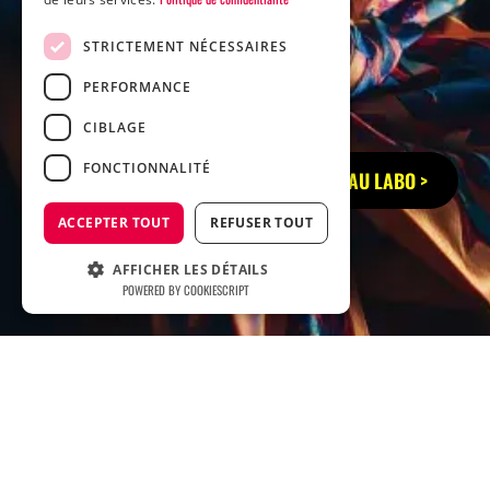
STRICTEMENT NÉCESSAIRES
PERFORMANCE
CIBLAGE
FONCTIONNALITÉ
RETOUR AU LABO >
ACCEPTER TOUT
REFUSER TOUT
AFFICHER LES DÉTAILS
POWERED BY COOKIESCRIPT
Accueil
Cas clients
Cas clients
Aérokonsult & école tunon