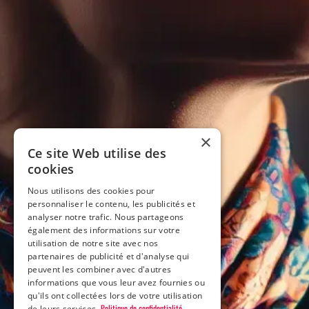
×
Ce site Web utilise des
cookies
Nous utilisons des cookies pour
personnaliser le contenu, les publicités et
analyser notre trafic. Nous partageons
également des informations sur votre
utilisation de notre site avec nos
partenaires de publicité et d'analyse qui
peuvent les combiner avec d'autres
informations que vous leur avez fournies ou
qu'ils ont collectées lors de votre utilisation
Politique de confidentialité
de leurs services.