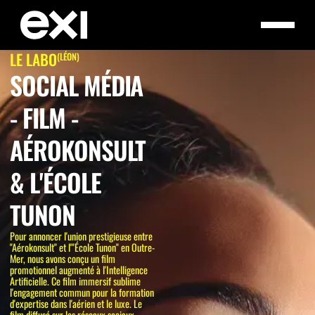
LE LABO
(LÉON)
SOCIAL MÉDIA
- FILM -
AÉROKONSULT
& L'ÉCOLE
TUNON
Pour annoncer l'union prestigieuse entre
"Aérokonsult" et l'"École Tunon" en Outre-
Mer, nous avons conçu un film
promotionnel augmenté à l'Intelligence
Artificielle. Ce film immersif sublime
l'engagement commun pour la formation
d'expertise dans l'aérien et le luxe. Le
film diffusé sur les réseaux sociaux