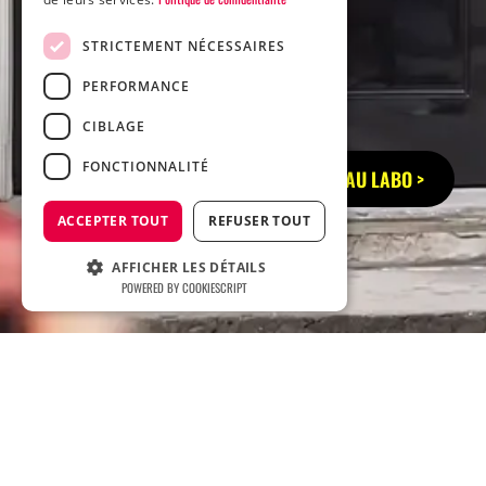
STRICTEMENT NÉCESSAIRES
PERFORMANCE
CIBLAGE
FONCTIONNALITÉ
RETOUR AU LABO >
ACCEPTER TOUT
REFUSER TOUT
AFFICHER LES DÉTAILS
POWERED BY COOKIESCRIPT
Accueil
Cas clients
Cas clients
Aérokonsult & école tunon