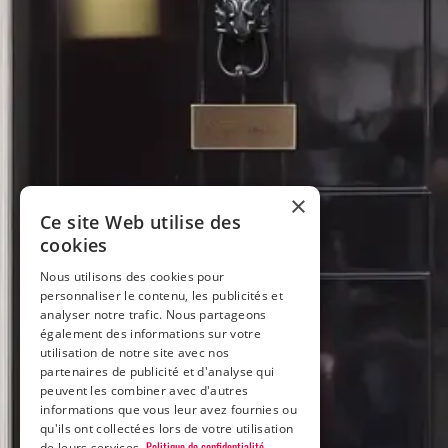
×
Ce site Web utilise des
cookies
Nous utilisons des cookies pour
personnaliser le contenu, les publicités et
analyser notre trafic. Nous partageons
également des informations sur votre
utilisation de notre site avec nos
partenaires de publicité et d'analyse qui
peuvent les combiner avec d'autres
informations que vous leur avez fournies ou
qu'ils ont collectées lors de votre utilisation
Politique de confidentialité
de leurs services.