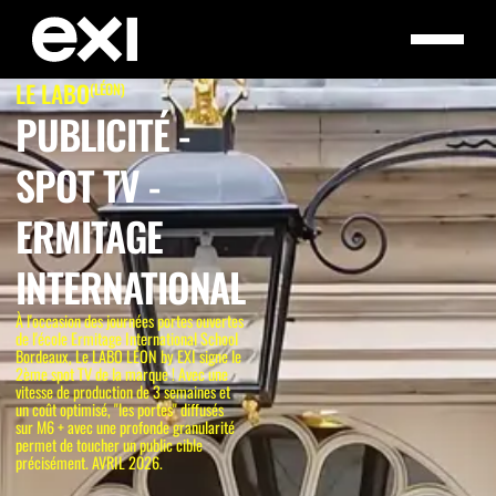
LE LABO
(LÉON)
PUBLICITÉ -
SPOT TV -
ERMITAGE
INTERNATIONAL
À l'occasion des journées portes ouvertes
de l'école Ermitage International School
Bordeaux, Le LABO LÉON by EXI signe le
2ème spot TV de la marque ! Avec une
vitesse de production de 3 semaines et
un coût optimisé, "les portes" diffusés
sur M6 + avec une profonde granularité
permet de toucher un public cible
précisément. AVRIL 2026.